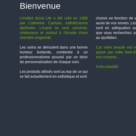
Bienvenue
L'institut Good Life a été créé en 1998
choisis en fonction de
par Catherine Clarisse, esthéticienne
aussi de vos envies. Le
diplômée. L'esprit se veut convivial,
sont en adéquation av
chaleureux et surtout à l'écoute d'une
que vous recherchez p
clientèle exigeante.
au quotidien.
Les soins se déroulent dans une bonne
Car votre beauté est not
humeur évidente, combinée à un
passe par votre bien-ê
professionnalisme poussé par un désir
nos conseils...
de personnalisation de chaque soin.
A très bientôt!
Les produits utilisés sont au top de ce qui
se fait actuellement en esthétique et sont