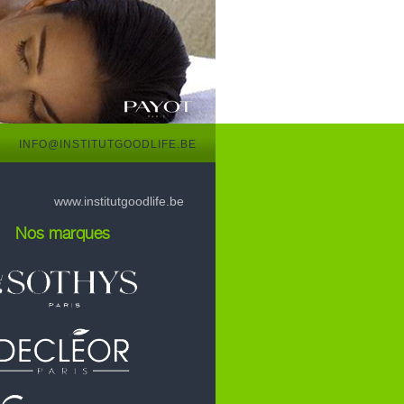
INFO@INSTITUTGOODLIFE.BE
www.institutgoodlife.be
Nos marques